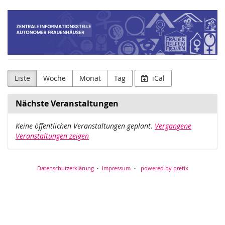
Zum
ZIF-
Haupt-
Inhalt
Zentrale
springen
Informationsstelle
Autonomer
Liste
Woche
Monat
Tag
iCal
Frauenhäuser
Nächste Veranstaltungen
Keine öffentlichen Veranstaltungen geplant.
Vergangene
Veranstaltungen zeigen
Datenschutzerklärung
Impressum
powered by pretix